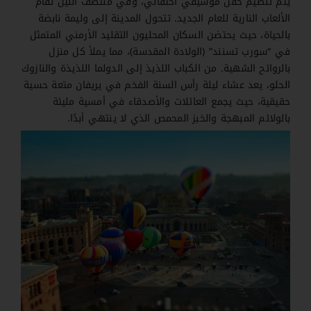
يتم تنظيم حفل موسيقي احتفالي، وفي منتصف الليل تقام
الألعاب النارية للعام الجديد. تتحول المدينة إلى وليمة نابضة
بالحياة، حيث يحتضن السكان المحليون التقليد الأرمني المتمثل
في “سورب تسنند” (الولادة المقدسة)، مما يملأ كل منزل
بالروائح الشهية. من الكباب اللذيذ إلى الدولما اللذيذة والنازوك
الحلو، يعد عشاء ليلة رأس السنة الفخم في يريفان متعة حسية
حقيقية، حيث يجمع العائلات والأصدقاء في أمسية مليئة
بالولائم المبهجة والخبز المحمص الذي لا ينتهي أبدًا.