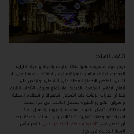
3.غوا، الهند:
توفر جوا، المعروفة بشواطئها النابضة بالحياة والحياة الليلية
الصاخبة، خيارات مناسبة للميزانية تجعل احتفالك بالعام الجديد لا
يُنسى. احتضن الأكواخ المطلة على الشاطئ، وارقص على
أنغام الأغاني المفعمة بالحيوية، واستمتع بعروض الألعاب النارية.
كما أن خيارات الإقامة ذات الأسعار المعقولة والمطاعم المحلية
وأسواق الشوارع المثيرة ستجعل إقامتك في جوا ممتعة
لمحفظتك. تجعل الأجواء المفعمة بالحيوية والجمال الخلاب
لمدينة جوا وجهة شهيرة لاحتفالات رأس السنة الجديدة. يجب
أن تحصل على
تأشيرة سياحية للهند من دبي
لتشعر برأس
السنة الجديدة في جوا.