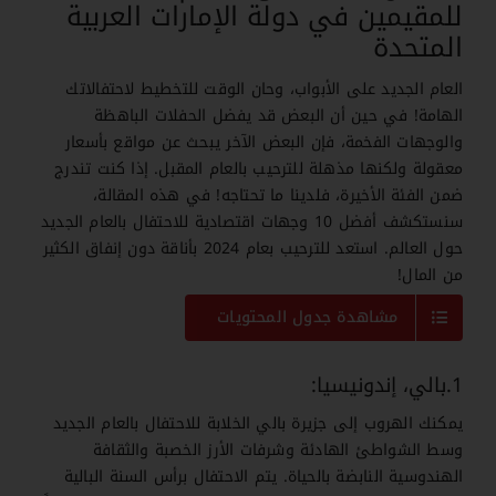
للمقيمين في دولة الإمارات العربية
المتحدة
العام الجديد على الأبواب، وحان الوقت للتخطيط لاحتفالاتك
الهامة! في حين أن البعض قد يفضل الحفلات الباهظة
والوجهات الفخمة، فإن البعض الآخر يبحث عن مواقع بأسعار
معقولة ولكنها مذهلة للترحيب بالعام المقبل. إذا كنت تندرج
ضمن الفئة الأخيرة، فلدينا ما تحتاجه! في هذه المقالة،
سنستكشف أفضل 10 وجهات اقتصادية للاحتفال بالعام الجديد
حول العالم. استعد للترحيب بعام 2024 بأناقة دون إنفاق الكثير
من المال!
مشاهدة جدول المحتويات
1.بالي، إندونيسيا:
يمكنك الهروب إلى جزيرة بالي الخلابة للاحتفال بالعام الجديد
وسط الشواطئ الهادئة وشرفات الأرز الخصبة والثقافة
الهندوسية النابضة بالحياة. يتم الاحتفال برأس السنة البالية