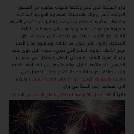
براغ، المدينة التي تبدو وكأنها مأخوذة مباشرة من القصص
الخيالية، تأسر زوارها بهندستها المعمارية القوطية المذهلة
وقلاعها المهيبة. استمتع بسحر جسر تشارلز، حيث تنبض الأجواء
بالحيوية مع عروض الشوارع والموسيقى ووفرة من الألعاب
النارية. مع اقتراب الساعة من منتصف الليل، يتحد السكان
المحليون والزوار على طول نهر فلتافا، ويترقبون بفارغ الصبر
عرض الألعاب النارية الساحر الذي يضيء سماء الليل فوق قلعة
براغ. لا تفوت التقليد التشيكي الشهير المتمثل في القفز من
الكرسي عند منتصف الليل، وهو ما يرمز إلى ترك العام القديم
وراءك والقفز نحو بداية جديدة. تقدم بطلب للحصول على
تأشيرة جمهورية التشيك من الإمارات العربية المتحدة
وانضم
إلى احتفالات رأس السنة في براغ.
اقرأ أيضًا:
أفضل 30 وجهة للاحتفال بالعام الجديد من الإمارات