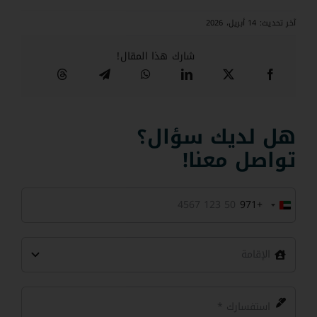
آخر تحديث: 14 أبريل، 2026
شارك هذا المقال!
هل لديك سؤال؟
تواصل معنا!
+971
United
Arab
Emirates
+971