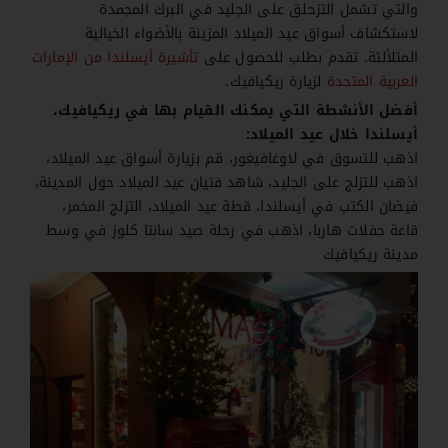
والتي تشمل التزحلق على الجليد في البرك المجمدة
لاستكشاف أسواق عيد الميلاد المزينة بالأضواء الخيالية
المتلألئة. تقدم بطلب للحصول على
تأشيرة أيسلندا من الإمارات
العربية المتحدة
لزيارة ريكيافيك.
أفضل الأنشطة التي يمكنك القيام بها في ريكيافيك،
أيسلندا خلال عيد الميلاد:
اذهب للتسوق في لاوغافيغور، قم بزيارة أسواق عيد الميلاد،
اذهب للتزلج على الجليد، شاهد فتيان عيد الميلاد حول المدينة،
فيضان الكتب في أيسلندا، قطة عيد الميلاد، التزلج المخمر،
قاعة حفلات هاربا، اذهب في رحلة صيد سانتا كلوز في وسط
مدينة ريكيافيك