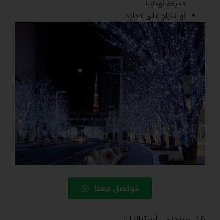
حديقة أودايبا
أو التزلج على الجليد.
تواصل معنا
16. سيدني، أستراليا :