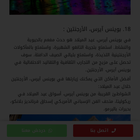
18. بوينس آيرس، الأرجنتين :
في بوينس آيرس، عيد الميلاد هو حدث مفعم بالحيوية
والنشاط. استمتع بتجربة التانغو الشهيرة، واستمتع بالمأكولات
الأرجنتينية اللذيذة، واستمتع بليالي الصيف الدافئة. سوف
تحصل على مزيج من التجارب الثقافية والتقاليد الاحتفالية في
بوينس آيرس، الأرجنتين.
أفضل الأماكن التي يمكنك زيارتها في بوينس آيرس، الأرجنتين
خ
لال عيد الميلاد:
الشواطئ القريبة من بوينس آيرس، أسواق عيد الميلاد في
ريكوليتا، متحف الفن الإسباني الأمريكي إسحاق فرنانديز بلانكو،
بحيرات باليرمو.
اتصل بنا
دردش معنا