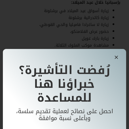
بإسبانيا خلال عيد الميلاد:
زيارة أسواق عيد الميلاد في برشلونة
زيارة كاتدرائية برشلونة
زيارة لا ساغرادا فاميليا والحي القوطي،
حضور عرض الفلامنكو،
زيارة بارك غويل
مشاهدة موكب الملوك الثلاثة.
رُفضت التأشيرة؟
خبراؤنا هنا
للمساعدة
احصل على نصائح لعملية تقديم سلسة،
وبأعلى نسبة موافقة