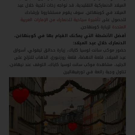
الميلاد الدنماركية التقليدية. قد تواجه زخات ثلجية خلال عيد
الميلاد في كوبنهاغن. سوف يقوم مستشارونا بإرشادك
للحصول على
تأشيرة سياحية للدنمارك من الإمارات العربية
المتحدة
لزيارة كوبنهاجن.
أفضل الأنشطة التي يمكنك القيام بها في كوبنهاغن،
الدنمارك خلال عيد الميلاد:
حضور موكب سانت لوسيا كاياك، زيارة حدائق تيفولي، أسواق
عيد الميلاد، قلعة النهضة، قلعة روزنبورغ، الذهاب للتزلج على
الجليد، مشاهدة موكب سانت لوسيا كاياك، التوقف عند نيهافن،
تناول وجبة رائعة في تورفيهاليرن