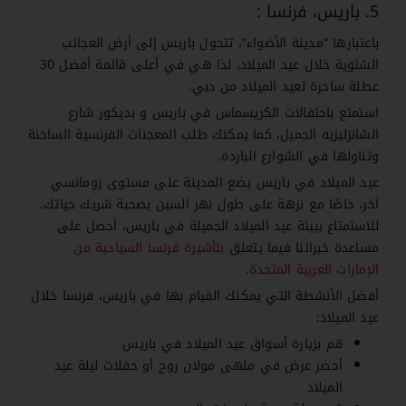
5. باريس، فرنسا :
باعتبارها “مدينة الأضواء”، تتحول باريس إلى أرض العجائب
الشتوية خلال عيد الميلاد، لذا هي في أعلى قائمة أفضل 30
عطلة ساحرة لعيد الميلاد من دبي.
استمتع باحتفالات الكريسماس في باريس​ و بديكور شارع
الشانزليزيه الجميل، كما يمكنك طلب المعجنات الفرنسية الساخنة
وتناولها في الشوارع الباردة.
عيد الميلاد في باريس يضع المدينة على مستوى رومانسي
آخر، خاصًا مع نزهة على طول نهر السين بصحبة شريك حياتك
.
للاستمتاع ببيئة عيد الميلاد الجميلة في باريس، أحصل على
مساعدة خبرائنا فيما يتعلق
بتأشيرة فرنسا السياحية من
الإمارات العربية المتحدة
.
أفضل الأنشطة التي يمكنك القيام بها في باريس، فرنسا خلال
عيد الميلاد:
قم بزيارة أسواق عيد الميلاد في باريس
أحضر عرض في ملهى مولان روج أو حفلات ليلة عيد
الميلاد