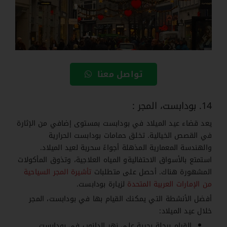
تواصل معنا
14. بودابست، المجر :
يعد قضاء عيد الميلاد في بودابست بمستوى إضافي من الإثارة
في القصص الخيالية. تخلق حمامات بودابست الحرارية
والهندسة المعمارية المذهلة أجواءً سحرية لعيد الميلاد.
استمتع بالأسواق الاحتفاليةو المياه العلاجية، وتذوق المأكولات
المشهورة هناك
. أحصل على متطلبات
تأشيرة المجر السياحية
من الإمارات العربية المتحدة
لزيارة بودابست.
أفضل الأنشطة التي يمكنك القيام بها في بودابست، المجر
خلال عيد الميلاد:
القيام برحلة بحرية على نهر الدانوب في بودابست