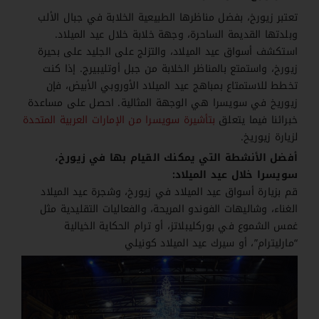
تعتبر زيورخ، بفضل مناظرها الطبيعية الخلابة في جبال الألب
وبلدتها القديمة الساحرة، وجهة خلابة خلال عيد الميلاد.
استكشف أسواق عيد الميلاد، والتزلج على الجليد على بحيرة
زيورخ، واستمتع بالمناظر الخلابة من جبل أوتليبيرج. إذا كنت
تخطط للاستمتاع بمباهج عيد الميلاد الأوروبي الأبيض، فإن
زيوريخ في سويسرا هي الوجهة المثالية. احصل على مساعدة
خبرائنا فيما يتعلق
بتأشيرة سويسرا من الإمارات العربية المتحدة
لزيارة زيوريخ.
أفضل الأنشطة التي يمكنك القيام بها في زيورخ،
سويسرا خلال عيد الميلاد:
قم بزيارة أسواق عيد الميلاد في زيورخ، وشجرة عيد الميلاد
الغناء، وشاليهات الفوندو المريحة، والفعاليات التقليدية مثل
غمس الشموع في بوركليبلاتز، أو ترام الحكاية الخيالية
“مارليترام”، أو سيرك عيد الميلاد كونيلي