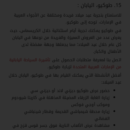
15. طوكيو، اليابان :
للاستمتاع بتجربة عيد ميلاد فريدة ومختلفة عن الأجواء العربية
في الإمارات، توجه إلى طوكيو.
في طوكيو يمكنك تجربة أيام استثنائية خلال الكريسماس، حيث
يعرض عدد من العروض المميزة والفريدة من نوعها في اليابان
كل عام خلال عيد الميلاد؛ مما يجعلها وجهة مفضلة لدى
الأطفال والكبار.
اتصل بنا لمعرفة متطلبات الحصول على
تأشيرة السياحة اليابانية
من الإمارات العربية المتحدة
لزيارة طوكيو.
أفضل الأنشطة التي يمكنك القيام بها في طوكيو، اليابان خلال
عيد الميلاد:
حضور عرض طوكيو ديزني لاند أو ديزني سي
زيارة الغابة الزرقاء المضيئة المذهلة في كاريتا شيودوم
وموكب أوجي فوكس
زيارة محطة شيمباشي القديمة وقطار شينباشي
الفضائي
مشاهدة عرض الألعاب النارية فوق جسر قوس قزح في