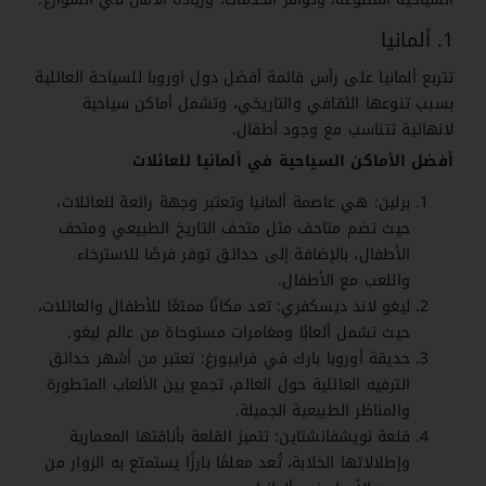
1. ألمانيا
تتربع ألمانيا على رأس قائمة أفضل دول اوروبا للسياحة العائلية
بسبب تنوعها الثقافي والتاريخي، وتشمل أماكن سياحية
لانهائية تتناسب مع وجود أطفال.
أفضل الأماكن السياحية في ألمانيا للعائلات
برلين: هي عاصمة ألمانيا وتعتبر وجهة رائعة للعائلات،
حيث تضم متاحف مثل متحف التاريخ الطبيعي ومتحف
الأطفال، بالإضافة إلى حدائق توفر فرصًا للاسترخاء
واللعب مع الأطفال.
ليغو لاند ديسكفري: تعد مكانًا ممتعًا للأطفال والعائلات،
حيث تشمل ألعابًا ومغامرات مستوحاة من عالم ليغو.
حديقة أوروبا بارك في فرايبورغ: تعتبر من أشهر حدائق
الترفيه العائلية حول العالم، تجمع بين الألعاب المتطورة
والمناظر الطبيعية الجميلة.
قلعة نويشفانشتاين: تتميز القلعة بأناقتها المعمارية
وإطلالاتها الخلابة، تُعد معلمًا بارزًا يستمتع به الزوار من