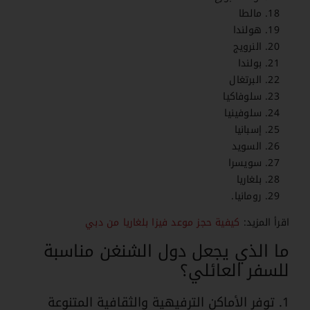
مالطا
هولندا
النرويج
بولندا
البرتغال
سلوفاكيا
سلوفينيا
إسبانيا
السويد
سويسرا
بلغاريا
رومانيا.
اقرأ المزيد:
كيفية حجز موعد فيزا بلغاريا من دبي
ما الذي يجعل دول الشنغن مناسبة
للسفر العائلي؟
1. توفر الأماكن الترفيهية والثقافية المتنوعة