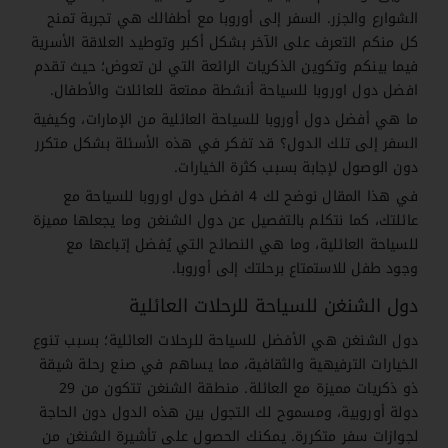
الشوارع والجزر. السفر إلى أوروبا مع أطفالك هي تجربة تمنح
كل منكم التعرف على الآخر بشكل أكبر وتوطيد العلاقة الأسرية
فيما بينكم وتكوين الذكريات الرائعة التي لن تعوض؛ حيث تقدم
افضل دول اوروبا للسياحة أنشطة ممتعة للعائلات والأطفال.
ما هي أفضل دول أوروبا للسياحة العائلية من الإمارات، وكيفية
السفر إلى تلك الدول؟ قد تفكر في هذه الأسئلة بشكل متكرر
دون الوصول لإجابة بسبب كثرة الخيارات.
في هذا المقال نوضح لك 4 افضل دول اوروبا للسياحة مع
عائلتك، كما نتكلم بالتفصيل عن دول الشنغن وما يجعلها مميزة
للسياحة العائلية، وما هي النصائح التي يُفضل إتباعها مع
وجود طفل للاستمتاع برحلتك إلى أوروبا.
دول الشنغن للسياحة للرحلات العائلية
دول الشنغن هي الأفضل للسياحة للرحلات العائلية؛ بسبب تنوع
الخيارات الترفيهية والثقافية، مما يساهم في صنع رحلة شيقة
ذو ذكريات مميزة مع العائلة. منطقة الشنغن تتكون من 29
دولة أوروبية، ومسموح لك التجول بين هذه الدول دون الحاجة
لجوازات سفر متكررة. يمكنك الحصول على تأشيرة الشنغن من