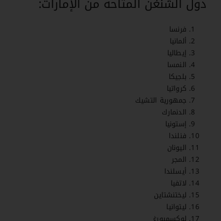
دول الشنغن المتاحة من الإمارات:
فرنسا
ألمانيا
إيطاليا
النمسا
بلجيكا
كرواتيا
جمهورية التشيك
الدنمارك
إستونيا
فنلندا
اليونان
المجر
أيسلندا
لاتفيا
ليختنشتاين
ليتوانيا
لوكسمبورغ