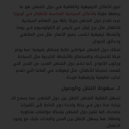
تنوع الأماكن الترفيهية والثقافية في دول الشنغن هو ما
يجعلها مليئة ب
الأماكن السياحية المناسبة للأطفال في أوروبا
؛
حيث تقدم دول الشنغن مزيجًا رائعًا بين المعالم السياحية
للأطفال مثل برج إيفل في باريس أو الكولوسيوم في روما،
وأنشطة ترفيهية تناسب جميع الأعمار، مثل مدن الملاهي
وحدائق الحيوان.
تمتلك دول الشنغن شواطئ خلابة ومناظر طبيعية؛ مما يوفر
فرصًا للاسترخاء والاستمتاع بالأنشطة الخارجية مثل السباحة
وركوب الأمواج. كما تضم دول الشنغن العديد من المدن التي
صُممت خصيصًا للأطفال، مثل ليغولاند في ألمانيا التي تقدم
تجارب تعليمية وترفيهية فريدة.
2. سهولة التنقل والوصول
تسهل اتفاقية الشنغن التنقل بين دول الشنغن، مما يسمح لك
بزيارة عدة دول في رحلة واحدة دون الحاجة إلى تأشيرات
متعددة، كما تتميز دول الشنغن بشبكة مواصلات متطورة
وفعالة؛ مما يسهل التنقل بين المدن والبلدات عليك مع وجود
الأطفال.