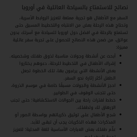
نصائح للاستمتاع بالسياحة العائلية في أوروبا
السفر مع الأطفال هو تجربة ممتعة لتعزيز الروابط الأسرية،
وتحتاج هذه الرحلة بعض من الانتباه والتخطيط المسبق حتى
تستمتع بالرحلة في افضل دول اوروبا للسياحة مع أسرتك بدون
عوائق، من ضمن هذه النصائح للحصول على تجربة سفر عائلية
مميزة:
أبحث عن أنشطة وجولات مناسبة لذوق طفلك وشخصيته.
إشراك الأطفال في التخطيط للرحلة، دعوهم يختاروا
بعض الأنشطة التي يرغبون بها، تلك الخطوة تجعل
الطفل أكثر إثارة نحو السفر.
احجز الأنشطة والجولات مسبقًا خاصة في موسم الذروة،
حتى تتجنب الوقوف في الطوابير.
خطط لفترات راحة بين الجوالات الاستكشافية؛ حتى تجنب
الإرهاق لك ولطفلك.
شجع الأطفال على توثيق ذكرياتهم بواسطة الصور أو
المذكرات؛ فهذه الذكريات يجب أن تبقى للأبد.
علّم طفلك بعض العبارات الأساسية للغة المحلية؛ لتعزيز
تجربة السفر لديه.