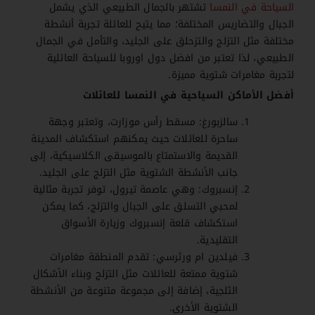
السياحة في النمسا
تشتهر بالجمال الطبيعي الذي يشمل
الجبال والتضاريس المختلفة؛ مما يتيح للعائلة تجربة أنشطة
مختلفة مثل التزلج والتزحلق على الجليد، والتأمل في الجمال
الطبيعي، لذا تعتبر من افضل دول اوروبا للسياحة العائلية
لتجربة مغامرات شتوية مميزة.
أفضل الأماكن السياحية في النمسا للعائلات
سالزبورغ: مسقط رأس موزارت، وتعتبر وجهة
ساحرة للعائلات حيث يمكنهم استكشاف المدينة
القديمة والاستمتاع بالموسيقى الكلاسيكية، إلى
جانب الأنشطة الشتوية مثل التزلج على الجليد.
إنسبروك: وهي عاصمة تيرول، توفر تجربة مثالية
لمحبي التسلق على الجبال والتزلج، كما يمكن
استكشاف قلعة إنسبروك وزيارة الأسواق
التقليدية.
فيلدين ام ورثرسي: تقدم المنطقة مغامرات
شتوية ممتعة للعائلات مثل التزلج وبناء الأشكال
الثلجية، إضافة إلى مجموعة متنوعة من الأنشطة
الشتوية الأخرى.