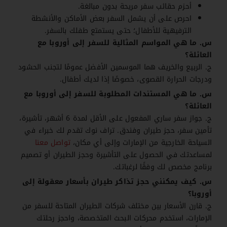
أحزم حقائب سفر مريحة بدون مبالغة.
احرص على أن يشمل السفر بعض الأماكن والأنشطة
الترفيهية للأطفال؛ حتى يستمتع طفلك بالسفر.
س. ما هي المواسم المثالية للسفر إلى أوروبا مع
العائلة؟
ج. الربيع والخريف هما الموسمين الأفضل عمومًا لتجنب الحشود
ودرجات الحرارة القصوى، خصوصًا إذا لديك أطفال.
س. ما هي المستندات المطلوبة للسفر إلى أوروبا مع
العائلة؟
ج. جواز سفر ساري المفعول على الأقل لمدة 6 أشهر، تأشيرة،
تأمين سفر، حجز طيران وفندق. تراف نوك تقدم لك خبراء في
السياحة الخارجية من الإمارات وإلى أي مكان،
تواصل معنا
لمساعدتك في الحصول على التأشيرة وحجز الطيران أو تصميم
برنامج مخصص لك وفقًا لرغباتك.
س. كيف يمكنني حجز تذاكر طيران بأسعار معقولة إلى
أوروبا؟
ج. قارن الأسعار بين مختلف شركات الطيران المتاحة للسفر من
الإمارات، استخدم محركات البحث المتخصصة، واحجز رحلتك