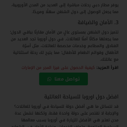
يوفر مطار دبي رحلات مباشرة إلى العديد من المدن الأوروبية،
مما يجعل الوصول إلى دول الشنغن سهلًا ومريحًا.
3. الأمان والضيافة
تتميز دول الشنغن بمستوى عالٍ من الأمان مقارنًا بباقي الدول؛
مما يجعلها مكانًا آمنًا للعائلات. في دول أوروبا تجد العديد من
الفنادق والمطاعم وخدمات مخصصة للعائلات، مثل أسرّة
الأطفال وقوائم الطعام للأطفال؛ مما يتيح لك رحلة استثنائية
مع عائلتك.
اقرأ المزيد:
كيفية الحصول على فيزا المجر من الإمارات
تواصل معنا
افضل دول اوروبا للسياحة العائلية
قد تتسائل ما هي أفضل دولة للسياحة في أوروبا للعائلات؟
والإجابة لا تقتصر على دولة واحدة فقط، ولكنها تشمل عدة
مدن تعتبر هي الأفضل للزيارة في أوروبا بسبب معالمها
السياحية المتنوعة، وتوافر الخدمات، وزيادة الأمان في الشوارع.