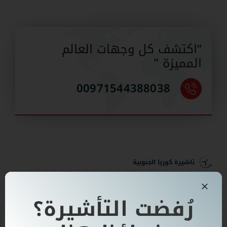
“اكتشف كل وجهات العالم
المميزة ”
00971544388038
تاشيرة كوريا الجنوبية
تأشيرة كوريا الجنوبية للمقيمين
في الإمارات
رُفضت التأشيرة؟