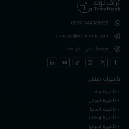
00971544388038
contact@travnook.com
موقعنا على الخريطة
تأشيرات شنغن
تأشيرة فرنسا
تأشيرة اليونان
تأشيرة ألمانيا
تأشيرة إيطاليا
تأشيرة إسبانيا