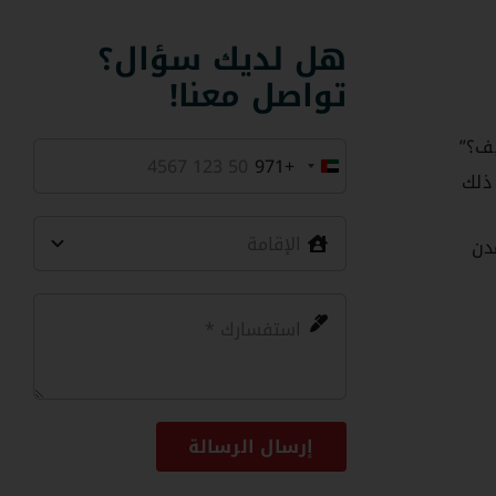
هل لديك سؤال؟
تواصل معنا!
يف؟”
+971
United
ذلك
Arab
Emirates
مدن
+971
إرسال الرسالة