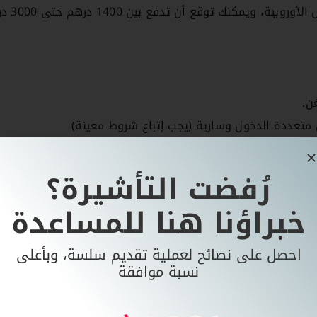
بشكل مجمل تُعتبر ألب
ن.
ن متعددة الدخول وسارية (يجب إتباع شروط معينة)
ألبانيا؟
رُفضت التأشيرة؟
يحملون تأشيرات متعددة الدخول لبعض الدول، بينما يحتاج آخرون 
خبراؤنا هنا للمساعدة
إمارات
احصل على نصائح لعملية تقديم سلسة، وبأعلى
ية
نسبة موافقة
تشمل المتطلبات الأساسية للحصول على فيزا ألبانيا جواز سفر صالح لمدة لا تقل عن 6 أشهر، ونسخة من الإقامة ال