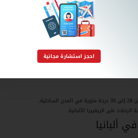
مها ضمن الملف الإلكتروني.
اطق السياحية في ألبانيا.
ي المناطق السياحية.
احجز استشارة مجانية
يغرو، وكوسوفو، ومقدونيا الشمالية قريبين جدًا من ألبانيا ويمكن
ية.
 الرحلات على الريفييرا الألبانية.