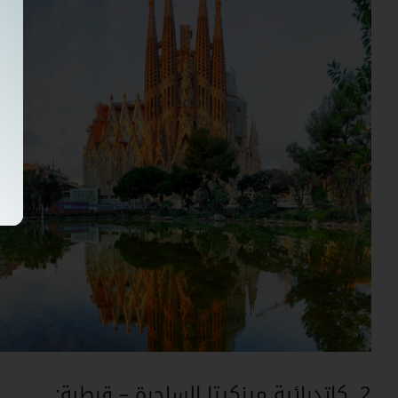
2. كاتدرائية ميزكيتا الساحرة – قرطبة: