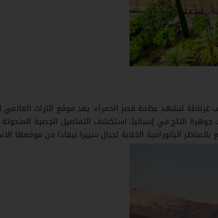
لب غرناطة لنشهد عظمة قصر الحمراء. يعد موقع التراث العالمي ل
ك جوهرة التاج في إسبانيا. استكشف التفاصيل الجصية المنحوتة
مناظر البانورامية الخلابة لجبال سييرا نيفادا من موقعها الاس