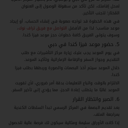
لمحل إقامتك، لكن تأكد من سهولة الوصول إلى العنوان
المُختار؛ لتجنب التأخير.
في هذه الخطوة قد تواجه صعوبة في إنشاء الحساب، أو إيجاد
موعد مناسب؛ لذا من الأفضل
التواصل مع فريق تراف نوك
،
وسوف يتولى الفريق كافة خطوات حجز موعد فيزا كندا.
5. حضور موعد فيزا كندا في دبي
في يوم الموعد يجب عليك زيارة مركز التأشيرات مع طلب
التقديم وجواز السفر والإقامة الإماراتية وتأكيد الموعد.
خلال الموعد سيتم أخذ البصمات والصورة وربطها بطلب فيزا
كندا.
الالتزام بالوقت واتباع التعليمات بدقة أمر ضروري، لأن تفويت
الموعد غالبًا ما يتطلب إعادة الحجز، مما يؤدي إلى تأخير السفر.
6. الصبر وانتظار القرار
بعد تقديم البصمة في المركز الرسمي تبدأ السلطات الكندية
بمراجعة الملف.
إذا كانت الأوراق سليمة ومثالية سيكون لك فرصة عالية للحصول