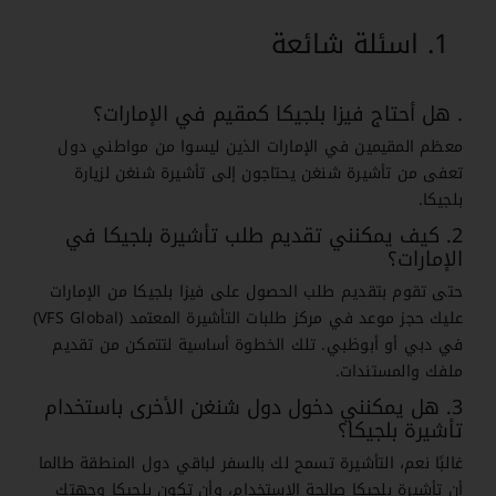
اسئلة شائعة
. هل أحتاج فيزا بلجيكا كمقيم في الإمارات؟
معظم المقيمين في الإمارات الذين ليسوا من مواطني دول
تعفى من تأشيرة شنغن يحتاجون إلى تأشيرة شنغن لزيارة
بلجيكا.
2. كيف يمكنني تقديم طلب تأشيرة بلجيكا في
الإمارات؟
حتى تقوم بتقديم طلب الحصول على فيزا بلجيكا من الإمارات
عليك حجز موعد في مركز طلبات التأشيرة المعتمد (VFS Global)
في دبي أو أبوظبي. تلك الخطوة أساسية لتتمكن من تقديم
ملفك والمستندات.
3. هل يمكنني دخول دول شنغن الأخرى باستخدام
تأشيرة بلجيكا؟
غالبًا نعم، التأشيرة تسمح لك بالسفر لباقي دول المنطقة طالما
أن تأشيرة بلجيكا صالحة الاستخدام، وأن تكون بلجيكا وجهتك