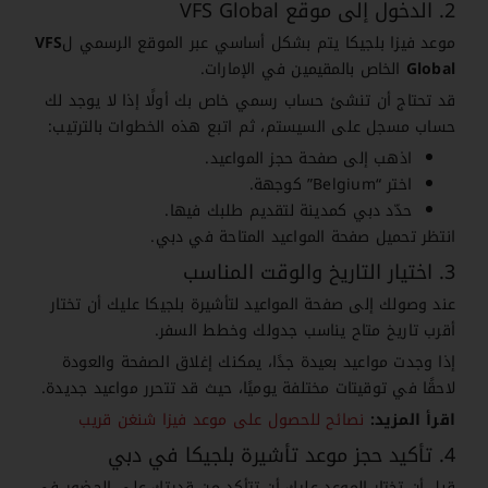
2. الدخول إلى موقع VFS Global
موعد فيزا بلجيكا يتم بشكل أساسي عبر الموقع الرسمي ل
VFS
Global
الخاص بالمقيمين في الإمارات.
قد تحتاج أن تنشئ حساب رسمي خاص بك أولًا إذا لا يوجد لك
حساب مسجل على السيستم، ثم اتبع هذه الخطوات بالترتيب:
اذهب إلى صفحة حجز المواعيد.
اختر “Belgium” كوجهة.
حدّد دبي كمدينة لتقديم طلبك فيها.
انتظر تحميل صفحة المواعيد المتاحة في دبي.
3. اختيار التاريخ والوقت المناسب
عند وصولك إلى صفحة المواعيد لتأشيرة بلجيكا عليك أن تختار
أقرب تاريخ متاح يناسب جدولك وخطط السفر.
إذا وجدت مواعيد بعيدة جدًا، يمكنك إغلاق الصفحة والعودة
لاحقًا في توقيتات مختلفة يوميًا، حيث قد تتحرر مواعيد جديدة.
اقرأ المزيد:
نصائح للحصول على موعد فيزا شنغن قريب
4. تأكيد حجز موعد تأشيرة بلجيكا في دبي
قبل أن تختار الموعد عليك أن تتأكد من قدرتك على الحضور في