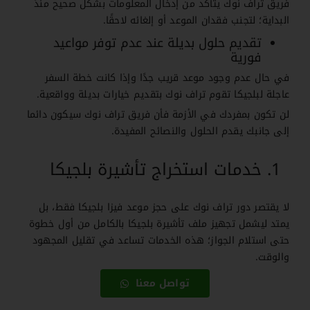
فريق تراف نوك يتأكد من إدخال المعلومات بشكل صحيح منذ
البداية؛ لتجنب فقدان الموعد أو إلغائه لاحقًا.
تقديم حلول بديلة عند عدم توفر مواعيد
فورية
في حال عدم وجود موعد قريب جدًا وإذا كانت خطة السفر
عاجلة لبلجيكا تقوم تراف نوك بتقديم خيارات بديلة وواقعية.
لن تكون بمفردك في الأزمة فأن فريق تراف نوك سيكون دائما
إلى جانبك يقدم الحلول والنصائح المفيدة.
خدمات استخراج تأشيرة بلجيكا
لا يقتصر دور تراف نوك على حجز موعد فيزا بلجيكا فقط، بل
يمتد ليشمل تجهيز ملف تأشيرة بلجيكا بالكامل من أول خطوة
حتى استلام الجواز؛ هذه الخدمات تساعد في تقليل المجهود
والوقت.
تواصل معنا