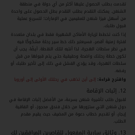
تقدمت بطلب الحصول عليها أكثر من أي دولة في منطقة
الشنغن. يمكنك التقدم بطلب التقدم بطل الحصول على واحدة
من أسهل فيزا شنغن للمقيمين في الإمارات؛ لتسريع عملية
قبول طلبك.
إذا كنت تخطط لزيارة الأماكن الشهيرة فقط في بلدان متعددة
لفترة زمنية أقصر، فسيعتبر ذلك خط سير رحلة مشكوكًا فيه
في نظر سلطات الهجرة، لذا أنتبه لتلك النقطة. أيضًا، يجب أن
تكون خطة رحلتك واضحة وحقيقية حتى يتم قبولها من قبل
سلطات الهجرة، وقد يؤدي الفشل في ذلك إلى تأخير طلبك أو
رفضه.
واقترح قراءة:
إلى أين تذهب في رحلتك الأولى إلى أوروبا
12. إثبات الإقامة
لقبول طلب تأشيرة شنغن بسرعة، من الأفضل إثبات الإقامة في
دول شنغن التي ستزورها من خلال فندق محجوز، أو اتفاقية
إيجار، أو تقديم خطاب دعوة من المضيف حيث يقيم مقدم
الطلب.
13. وثائق سارية المفعول للقاصرين المرافقين لك