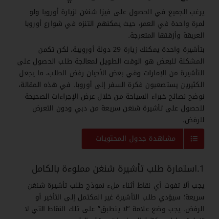
يرغب الجميع في الحصول على فيزا شنغن لزيارة أوروبا ولو
لمرة واحدة في العمر، حيث يمكنهم التنزه في شوارع أوروبا
العريقة وأزقتها المتعرجة.
بتأشيرة واحدة يمكنك زيارة 29 دولة أوروبية، لكن تكمن
المشكلة للبعض هو الوقت الطويل لمعالجة طلب الحصول على
التأشيرة من الإمارات وفي بعض الأحيان رفض الطلب، ما يجعل
الكثيرين يستصعبون فكرة السفر إلى أوروبا. في هذه المقالة،
نوضح نصائح خبراء السياحة من خلال عرض الإجراءات الصحيحة
للحصول على تأشيرة شنغن سريعة من دبي ودون التعرض
للرفض.
مشاهدة جدول المحتويات
1.استمارة طلب تأشيرة شنغن مملوءة بالكامل
يجب ألا تفوت أي نقاط أثناء ملء نموذج طلب تأشيرة شنغن
سريعة؛ سيؤدي طلب التأشيرة غير المكتمل إلى التأخير أو
الرفض. يجب وضع علامة “لا ينطبق” على تلك النقاط التي لا