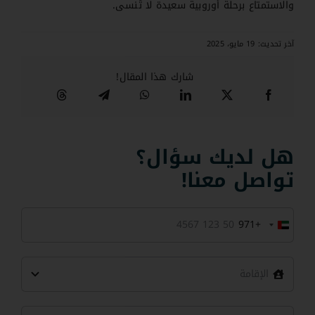
والاستمتاع برحلة أوروبية سعيدة لا تُنسى.
آخر تحديث: 19 مايو، 2025
شارك هذا المقال!
هل لديك سؤال؟
تواصل معنا!
+971
United
Arab
Emirates
+971