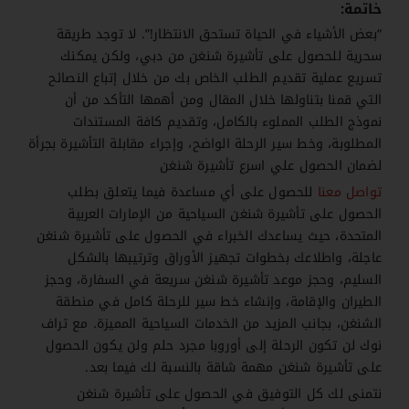
خاتمة:
“
بعض الأشياء في الحياة تستحق الانتظار!”. لا توجد طريقة
سحرية للحصول على تأشيرة شنغن من دبي، ولكن يمكنك
تسريع عملية تقديم الطلب الخاص بك من خلال إتباع النصائح
التي قمنا بتناولها خلال المقال ومن أهمها التأكد من أن
نموذج الطلب المملوء بالكامل، وتقديم كافة المستندات
المطلوبة، وخط سير الرحلة الواضح، وإجراء مقابلة التأشيرة بجرأة
لضمان الحصول علي اسرع تأشيرة شنغن
تواصل معنا
للحصول على أي مساعدة فيما يتعلق بطلب
الحصول على تأشيرة شنغن السياحية من الإمارات العربية
المتحدة، حيث يساعدك الخبراء في الحصول على تأشيرة شنغن
عاجلة، واطلاعك بخطوات تجهيز الأوراق وترتيبها بالشكل
السليم، وحجز موعد تأشيرة شنغن سريعة في السفارة، وحجز
الطيران والإقامة، وإنشاء خط سير للرحلة كامل في منطقة
الشنغن، بجانب المزيد من الخدمات السياحية المميزة. مع تراف
نوك لن تكون الرحلة إلى أوروبا مجرد حلم ولن يكون الحصول
على تأشيرة شنغن مهمة شاقة بالنسبة لك فيما بعد.
نتمنى لك كل التوفيق في الحصول على تأشيرة شنغن